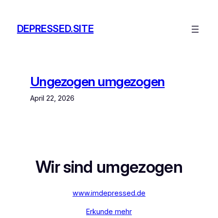
Zum
Inhalt
DEPRESSED.SITE
springen
Ungezogen umgezogen
April 22, 2026
Wir sind umgezogen
www.imdepressed.de
Erkunde mehr